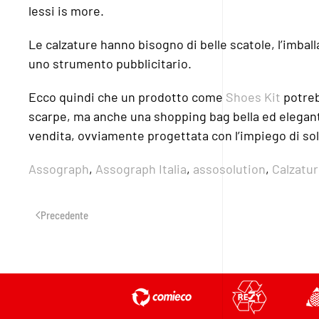
lessi is more.
Le calzature hanno bisogno di belle scatole, l’imbal
uno strumento pubblicitario.
Ecco quindi che un prodotto come
Shoes Kit
potreb
scarpe, ma anche una shopping bag bella ed elegante,
vendita, ovviamente progettata con l’impiego di soli
Assograph
,
Assograph Italia
,
assosolution
,
Calzatu
Precedente