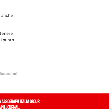
e anche
ntenere
el punto
Successivo
À ASSOGRAPH ITALIA GROUP.
APH JOURNAL.