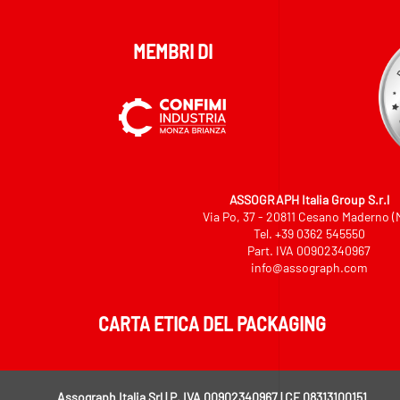
MEMBRI DI
ASSOGRAPH Italia Group S.r.l
Via Po, 37 - 20811 Cesano Maderno (
Tel.
+39 0362 545550
Part. IVA 00902340967
info@assograph.com
CARTA ETICA DEL PACKAGING
Assograph Italia Srl | P. IVA 00902340967 | CF 08313100151