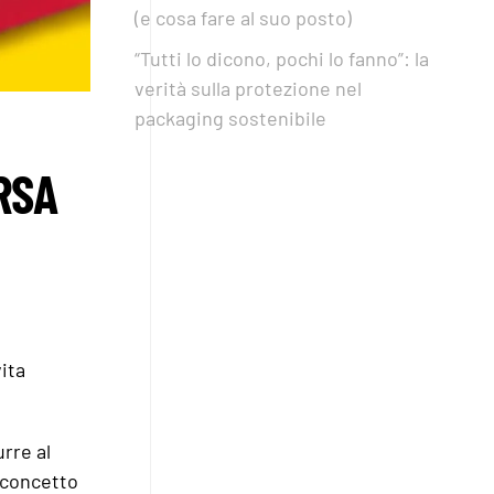
(e cosa fare al suo posto)
“Tutti lo dicono, pochi lo fanno”: la
verità sulla protezione nel
packaging sostenibile
RSA
ita
rre al
l concetto