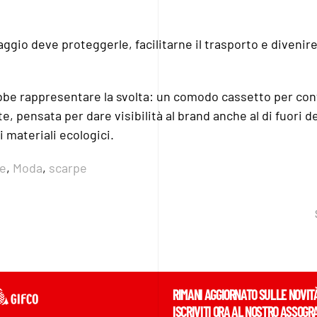
laggio deve proteggerle, facilitarne il trasporto e divenir
be rappresentare la svolta: un comodo cassetto per co
 pensata per dare visibilità al brand anche al di fuori d
 materiali ecologici.
re
,
Moda
,
scarpe
RIMANI AGGIORNATO SULLE NOVIT
ISCRIVITI ORA AL NOSTRO ASSOGR