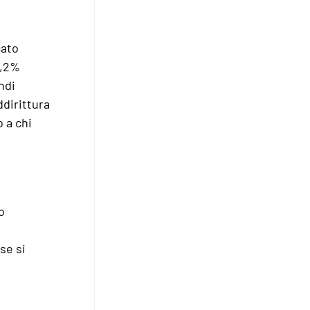
cato
7,2%
ndi
ddirittura
o a chi
o
se si