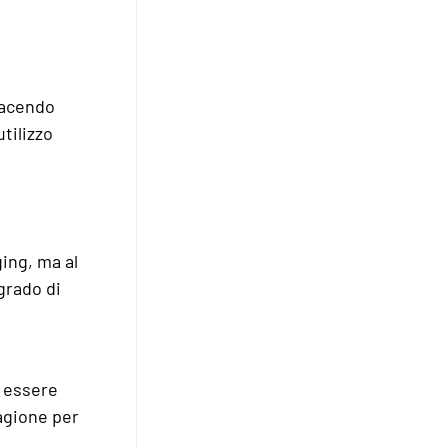
 facendo
tilizzo
ging, ma al
grado di
o essere
ragione per