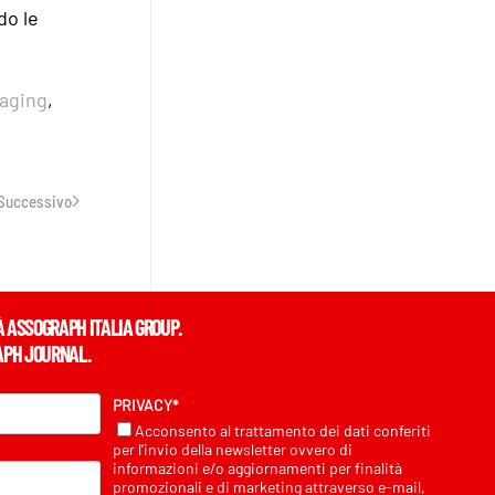
do le
aging
,
Successivo
À ASSOGRAPH ITALIA GROUP.
APH JOURNAL.
PRIVACY*
Acconsento al trattamento dei dati conferiti
per l’invio della newsletter ovvero di
informazioni e/o aggiornamenti per finalità
promozionali e di marketing attraverso e-mail,