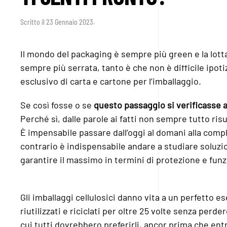
Scritto il
23 Gennaio 2023
.
Il mondo del packaging è sempre più green e la lotta
sempre più serrata, tanto è che non è difficile ipoti
esclusivo di carta e cartone per l’imballaggio.
Se così fosse o se
questo passaggio si verificasse a
Perché sì, dalle parole ai fatti non sempre tutto ri
È impensabile passare dall’oggi al domani alla compl
contrario è indispensabile andare a studiare soluzio
garantire il massimo in termini di protezione e funzi
Gli imballaggi cellulosici danno vita a un perfetto 
riutilizzati e riciclati per oltre 25 volte senza perd
cui tutti dovrebbero preferirli, ancor prima che entr