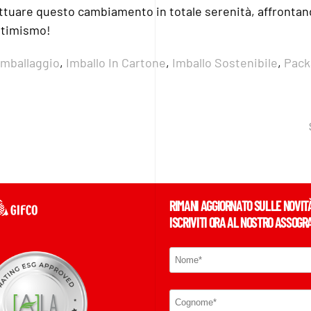
fettuare questo cambiamento in totale serenità, affrontan
ttimismo!
Imballaggio
,
Imballo In Cartone
,
Imballo Sostenibile
,
Pack
RIMANI AGGIORNATO SULLE NOVIT
ISCRIVITI ORA AL NOSTRO ASSOGR