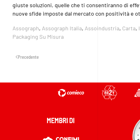
giuste soluzioni, quelle che ti consentiranno di ef
nuove sfide imposte dal mercato con positività e o
Assograph
,
Assograph Italia
,
Assoindustria
,
Carta
,
Packaging Su Misura
Precedente
MEMBRI DI