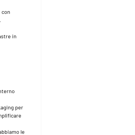
a con
.
astre in
interno
kaging per
mplificare
 abbiamo le